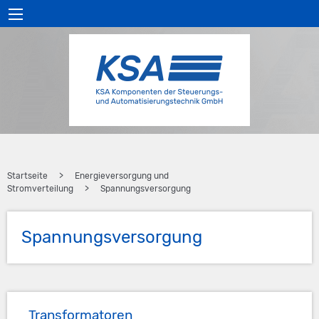
Zur
Zum
Zur
Zur
Hauptnavigation
Inhalt
Seitenspalte
Fußzeile
springen
springen
springen
springen
Startseite
>
Energieversorgung und
Stromverteilung
>
Spannungsversorgung
Spannungsversorgung
Transformatoren